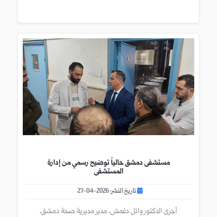
مستشفى دمشق حالياً توضيح رسمي من إدارة
المستشفى
تاريخ النشر: 2026-04-27
أجرى الدكتور وائل دغمش، مدير مديرية صحة دمشق،