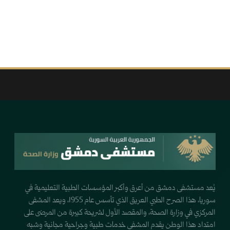
يُعد مستشفى دمشق من أعرق وأكبر المؤسسات الطبية التعليمية في
سوريا، هذا الصرح الطبي العريق الذي تأسس عام 1955، ويعد المشفى
المركزي في وزارة الصحة، والمقصد الأول لشريحة كبيرة من المرضى على
امتداد هذا الوطن يقدم المشفى خدمات طبية وجراحية مجانية وشبه