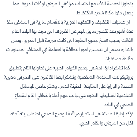
يتجاوز الخمسة الاف مع احتساب مرافقي المرضى اوقات الذروة٫ مما
يجعل منها مكانا شديد الاكتظاظ
- ان عمليات التنظيف والتعقيم الدورية بالاقسام سارية في المشفى منذ
عدة أشهر بعد تقصير سابق ناجم عن الظروف التي مرت بها البلاد العام
الفائت بسبب فسخ جميع العقود التي كانت مبرمة قبل التحرير.. ونحن
بالادارة نسعى ان تتحسن امور النظافة والعقامة في المشافي لمستويات
مثالية مستقبلا.
- كما تشكر ادارة المشفى جميع الكوادر الطبية على تعاونها التام بتطبيق
بروتوكولات السلامة الشخصية ونشكر ايضا القائمين على الامر في مديرية
الصحة والوزارة على المتابعة الحثيثة للامر.. وشكر خاص للوسائل
الاعلامية لتسليطها الضوء على جانب مهم أملا بالتعافي التام للقطاع
الصحي في البلاد
تؤكد إدارة المستشفى استمرار مراقبة الوضع الصحي لضمان بيئة آمنة
لكل من المرضى والكادر الطبي.