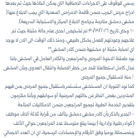
رسمي للوقوف على الاجراءات الاضافية التي يمكن اتخاذها حيث تم بعدها
ادراج مرض الجرب ضمن قائمة الامراض المعدية التي يجب الابلاغ عنها (
مشفى دمشق ملتزمة ببرنامج الابلاغ المبكر والاستجابة السريعة).
✨ وحتى تاريخ ٣٠/٣/٢٠٢٦ تم تشخيص احدى عشر حالة مثبتة حيث تم
علاجهم وعودتهم للعمل بشكل طبيعي٫ ومنذ ذلك الوقت الى الان لا يوجد
اي اصابة مثبتة او مشتبهة ضمن كادر المشفى**
نود طمئنة الاخوة المرضى والمراجعين والكادر العامل في المشفى باننا
نبذل كامل استطاعتنا للحد من خطر الاصابة وانتقال العدوى وبأن المشفى
ٱمنة لاستقبال جميع المرضى
كما نود التنوية ان المستشفى ستستمر باستقبال جميع المرضى بمن فيهم
المشردين بغض النظر عن حالتهم المرضية أو سوابقهم وبأننا متلزمون
بتقديم الخدمة الطبية لجميع المراجعين ضمن الامكانيات المتاحة
- الجدير بالذكر بأن كادر مشفى دمشق يتألف من قرابة ثلاثة آلاف موظف
( كوادر طبية وإدارية ) بينما يبلغ متوسط عدد المراجعين حوالي الألف
وخمسمائة يوميا وفق الأرقام والإحصاءات الرسمية، اي ان العدد الاجمالي