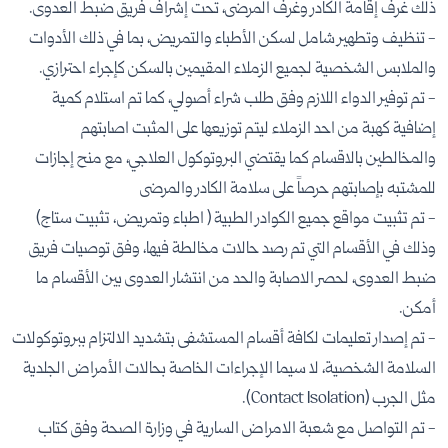
ذلك غرف إقامة الكادر وغرف المرضى، تحت إشراف فريق ضبط العدوى.
- تنظيف وتطهير شامل لسكن الأطباء والتمريض، بما في ذلك الأدوات
والملابس الشخصية لجميع الزملاء المقيمين بالسكن كإجراء احترازي.
- تم توفير الدواء اللازم وفق طلب شراء أصولي، كما تم استلام كمية
إضافية كهبة من احد الزملاء ليتم توزيعها على المثبت اصابتهم
والمخالطين بالاقسام كما يقتضي البروتوكول العلاجي، مع منح إجازات
للمشتبه بإصابتهم حرصاً على سلامة الكادر والمرضى
- تم تثبيت مواقع جميع الكوادر الطبية ( اطباء وتمريض٫ تثبيت ستاج)
وذلك في الأقسام التي تم رصد حالات مخالطة فيها، وفق توصيات فريق
ضبط العدوى، لحصر الاصابة والحد من انتشار العدوى بين الأقسام ما
أمكن.
- تم إصدار تعليمات لكافة أقسام المستشفى بتشديد الالتزام ببروتوكولات
السلامة الشخصية، لا سيما الإجراءات الخاصة بحالات الأمراض الجلدية
مثل الجرب (Contact Isolation).
- تم التواصل مع شعبة الامراض السارية في وزارة الصحة وفق كتاب