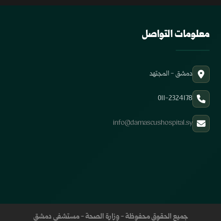
معلومات التواصل
دمشق - المجتهد
011-2324178
info@damascushospital.sy
جميع الحقوق محفوظة - وزارة الصحة - مستشفى دمشق