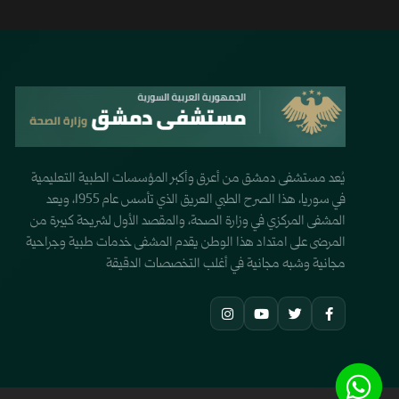
يُعد مستشفى دمشق من أعرق وأكبر المؤسسات الطبية التعليمية
في سوريا، هذا الصرح الطبي العريق الذي تأسس عام 1955، ويعد
المشفى المركزي في وزارة الصحة، والمقصد الأول لشريحة كبيرة من
المرضى على امتداد هذا الوطن يقدم المشفى خدمات طبية وجراحية
مجانية وشبه مجانية في أغلب التخصصات الدقيقة