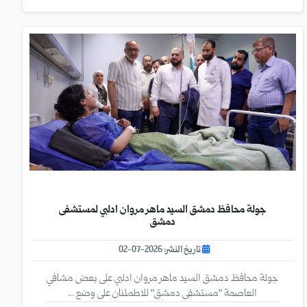
جولة محافظ دمشق السيد ماهر مروان ادلبي لمستشفى
دمشق
تاريخ النشر: 2026-07-02
جولة محافظ دمشق السيد ماهر مروان ادلبي على بعض مشافي
العاصمة "مستشفى دمشق" للاطمئنان على وضع ...