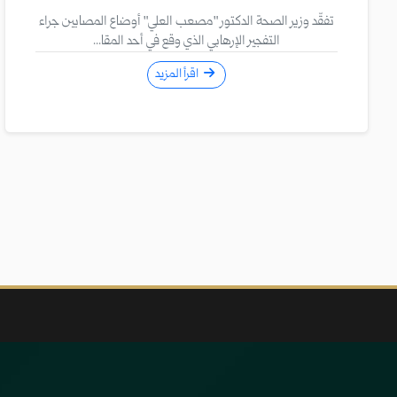
​تفقّد وزير الصحة الدكتور "مصعب العلي" أوضاع المصابين جراء
التفجير الإرهابي الذي وقع في أحد المقا...
اقرأ المزيد