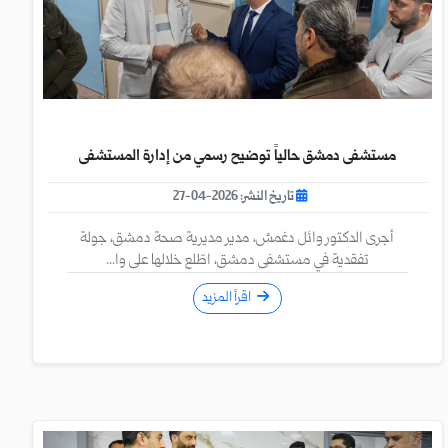
مستشفى دمشق حالياً توضيح رسمي من إدارة المستشفى
تاريخ النشر: 2026-04-27
أجرى الدكتور وائل دغمش، مدير مديرية صحة دمشق، جولة
تفقدية في مستشفى دمشق، اطّلع خلالها على وا...
اقرأ المزيد